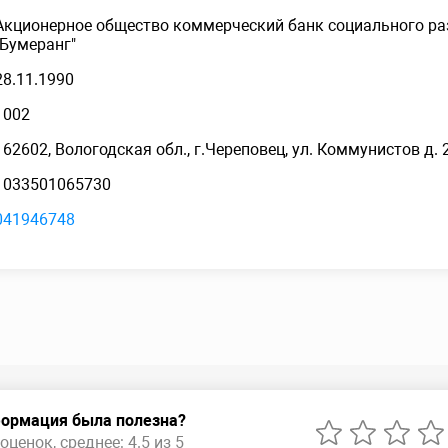
Акционерное общество коммерческий банк социального ра
"Бумеранг"
28.11.1990
1002
162602, Вологодская обл., г.Череповец, ул. Коммунистов д. 
1033501065730
041946748
ормация была полезна?
оценок, среднее: 4.5 из 5