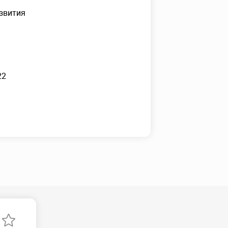
звития
22