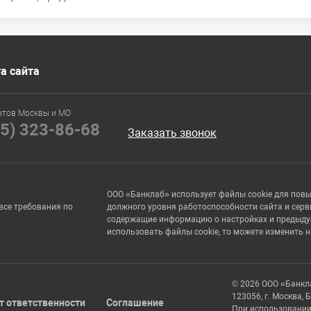
а сайта
нтов Москвы и МО
95) 323-86-68
Заказать звонок
ООО «Банклаб» использует файлы cookie для пов
все требования по
должного уровня работоспособности сайта и серв
содержащие информацию о настройках и предыдущи
использовать файлы cookie, то можете изменить 
© 2026 ООО «Банкл
123056, г. Москва, 
т ответственности
Соглашение
При использовании