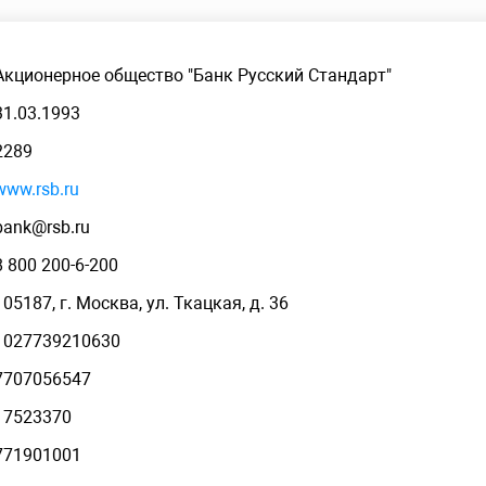
Акционерное общество "Банк Русский Стандарт"
31.03.1993
2289
www.rsb.ru
bank@rsb.ru
8 800 200-6-200
105187, г. Москва, ул. Ткацкая, д. 36
1027739210630
7707056547
17523370
771901001