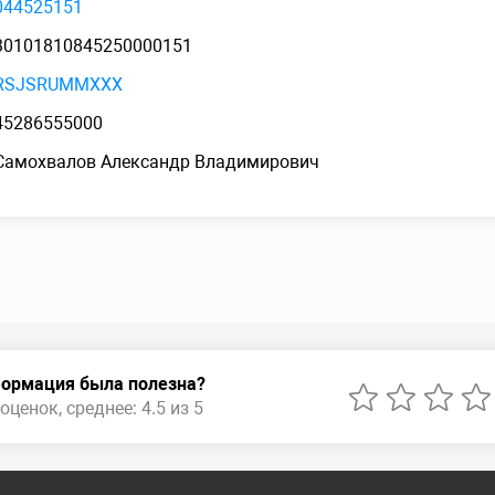
044525151
30101810845250000151
RSJSRUMMXXX
45286555000
Самохвалов Александр Владимирович
ормация была полезна?
оценок, среднее: 4.5 из 5