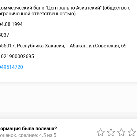
коммерческий банк "Центрально-Азиатский" (общество с
ограниченной ответственностью)
04.08.1994
3037
655017, Республика Хакасия, г.Абакан, ул.Советская, 69
1021900002695
049514720
ормация была полезна?
оценок, среднее: 4.5 из 5