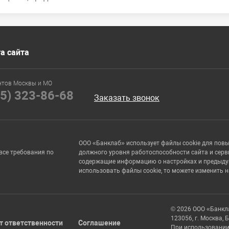
а сайта
нтов Москвы и МО
95) 323-86-68
Заказать звонок
ООО «Банклаб» использует файлы cookie для пов
все требования по
должного уровня работоспособности сайта и серв
содержащие информацию о настройках и предыдущи
использовать файлы cookie, то можете изменить 
© 2026 ООО «Банкл
123056, г. Москва, 
т ответственности
Соглашение
При использовании