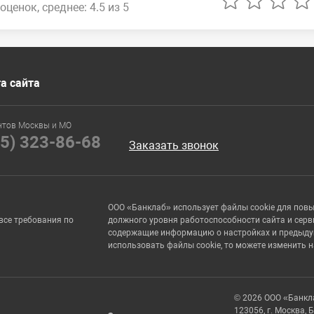
оценок, среднее: 4.5 из 5
а сайта
нтов Москвы и МО
95) 323-86-68
Заказать звонок
ООО «Банклаб» использует файлы cookie для пов
все требования по
должного уровня работоспособности сайта и серв
содержащие информацию о настройках и предыдущи
использовать файлы cookie, то можете изменить 
© 2026 ООО «Банкл
123056, г. Москва, 