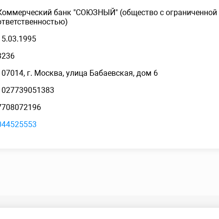
Коммерческий банк "СОЮЗНЫЙ" (общество с ограниченной
ответственностью)
15.03.1995
3236
107014, г. Москва, улица Бабаевская, дом 6
1027739051383
7708072196
044525553