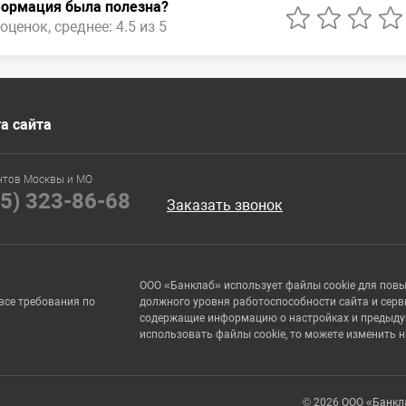
ормация была полезна?
оценок, среднее: 4.5 из 5
а сайта
нтов Москвы и МО
95) 323-86-68
Заказать звонок
ООО «Банклаб» использует файлы cookie для пов
все требования по
должного уровня работоспособности сайта и серв
содержащие информацию о настройках и предыдущи
использовать файлы cookie, то можете изменить 
© 2026 ООО «Банкл