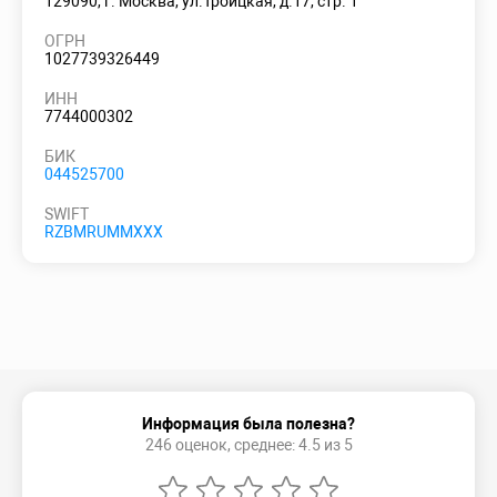
129090, г. Москва, ул.Троицкая, д.17, стр. 1
ОГРН
1027739326449
ИНН
7744000302
БИК
044525700
SWIFT
RZBMRUMMXXX
Информация была полезна?
246 оценок, среднее: 4.5 из 5