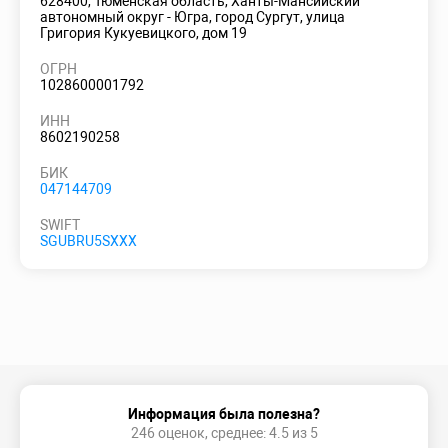
628400, Тюменская область, Ханты-Мансийский
автономный округ - Югра, город Сургут, улица
Григория Кукуевицкого, дом 19
ОГРН
1028600001792
ИНН
8602190258
БИК
047144709
SWIFT
SGUBRU5SXXX
Информация была полезна?
246 оценок, среднее: 4.5 из 5