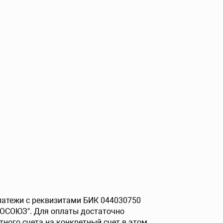
платежи с реквизитами БИК 044030750
РОСОЮЗ". Для оплаты достаточно
тного счета на конкретный счет в этом