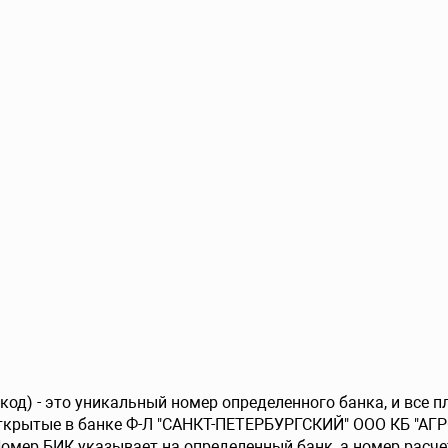
од) - это уникальный номер определенного банка, и все 
открытые в банке Ф-Л "САНКТ-ПЕТЕРБУРГСКИЙ" ООО КБ "АГ
Номер БИК указывает на определенный банк, а номер расче