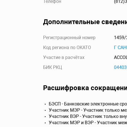
Телефон
(812)
Дополнительные сведен
Регистрационный номер
1459/
Код региона по ОКАТО
Г САН
Участие в расчётах
АССО
БИК РКЦ
04403
Расшифровка сокращен
БЭСП - Банковские электронные сро
Участник МЭР - Участник только м
Участник ВЭР - Участник только вн
Участник МЭР и ВЭР - Участник ме