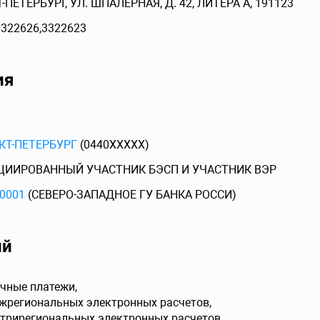
-ПЕТЕРБУРГ, УЛ. ШПАЛЕРНАЯ, Д. 42, ЛИТЕРА А, 191123
3322626,3322623
ия
КТ-ПЕТЕРБУРГ
(0440XXXXX)
ЦИИРОВАННЫЙ УЧАСТНИК БЭСП И УЧАСТНИК ВЭР
0001
(СЕВЕРО-ЗАПАДНОЕ ГУ БАНКА РОССИ)
ий
чные платежи,
ежрегиональных электронных расчетов,
утрирегиональных электронных расчетов,