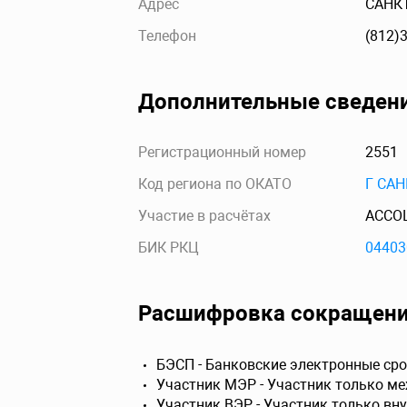
Адрес
САНКТ
Телефон
(812)
Дополнительные сведен
Регистрационный номер
2551
Код региона по ОКАТО
Г САН
Участие в расчётах
АССО
БИК РКЦ
04403
Расшифровка сокращен
БЭСП - Банковские электронные сро
Участник МЭР - Участник только м
Участник ВЭР - Участник только вн