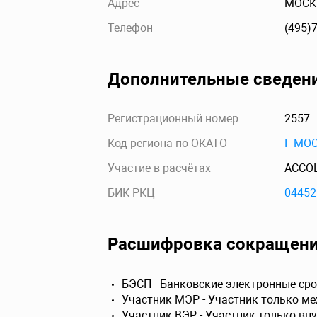
Адрес
МОСКВ
Телефон
(495)
Дополнительные сведен
Регистрационный номер
2557
Код региона по ОКАТО
Г МО
Участие в расчётах
АССО
БИК РКЦ
04452
Расшифровка сокращен
БЭСП - Банковские электронные сро
Участник МЭР - Участник только м
Участник ВЭР - Участник только вн