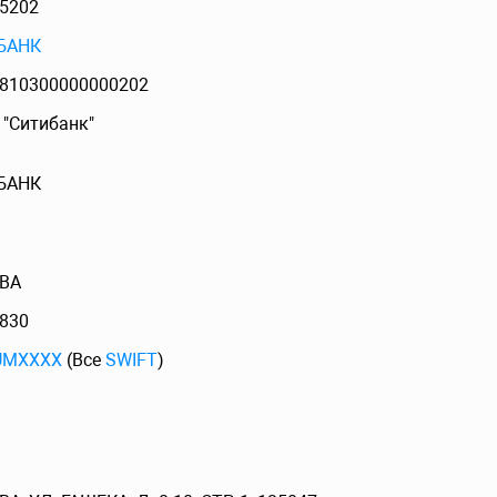
5202
БАНК
810300000000202
 "Ситибанк"
БАНК
ВА
830
RUMXXXX
(Все
SWIFT
)