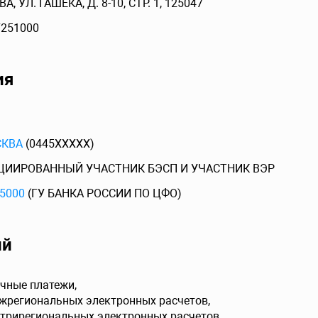
А, УЛ. ГАШЕКА, Д. 8-10, СТР. 1, 125047
7251000
ия
СКВА
(0445XXXXX)
ЦИИРОВАННЫЙ УЧАСТНИК БЭСП И УЧАСТНИК ВЭР
5000
(ГУ БАНКА РОССИИ ПО ЦФО)
ий
чные платежи,
ежрегиональных электронных расчетов,
утрирегиональных электронных расчетов,