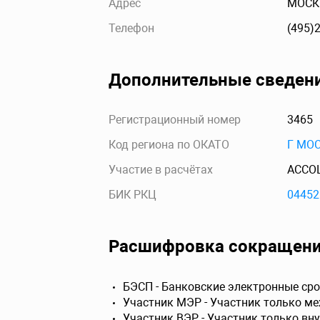
Адрес
МОСКВ
Телефон
(495)
Дополнительные сведен
Регистрационный номер
3465
Код региона по ОКАТО
Г МО
Участие в расчётах
АССО
БИК РКЦ
04452
Расшифровка сокращен
БЭСП - Банковские электронные сро
Участник МЭР - Участник только м
Участник ВЭР - Участник только вн