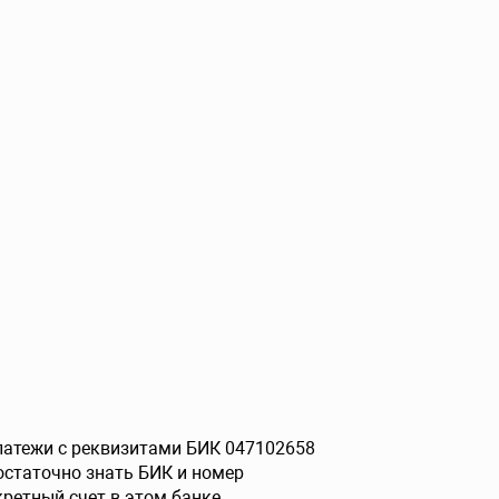
платежи с реквизитами БИК 047102658
остаточно знать БИК и номер
ретный счет в этом банке.