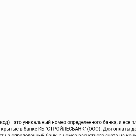
од) - это уникальный номер определенного банка, и все 
ткрытые в банке КБ "СТРОЙЛЕСБАНК" (ООО). Для оплаты д
т на определенный банк, а номер расчетного счета на конк