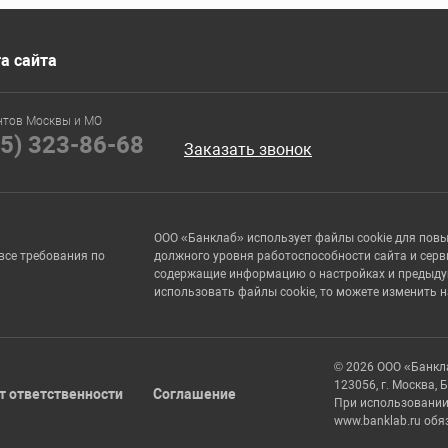
а сайта
нтов Москвы и МО
95) 323-86-68
Заказать звонок
ООО «Банклаб» использует файлы cookie для пов
все требования по
должного уровня работоспособности сайта и серв
содержащие информацию о настройках и предыдущи
использовать файлы cookie, то можете изменить 
© 2026 ООО «Банкл
123056, г. Москва, 
т ответственности
Соглашение
При использовании
www.banklab.ru обя