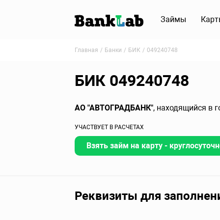
Займы
Карт
Главная
Банки
БИК
049240748
БИК 049240748
АО "АВТОГРАДБАНК"
, находящийся в 
УЧАСТВУЕТ В РАСЧЕТАХ
Взять займ на карту - круглосуточн
Реквизиты для заполнен