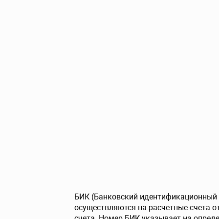
БИК (Банковский идентификационный к
осуществляются на расчетные счета о
счета. Номер БИК указывает на опреде