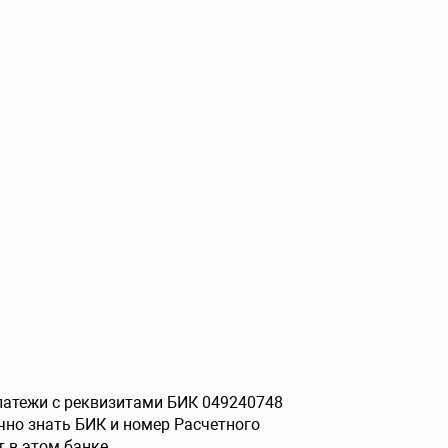
платежи с реквизитами БИК 049240748
чно знать БИК и номер Расчетного
 в этом банке.