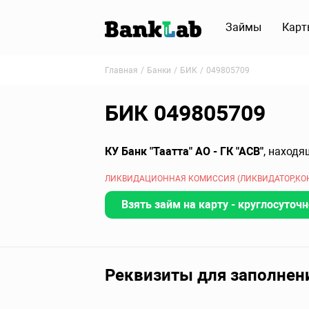
Займы
Карт
Главная
Банки
БИК
049805709
БИК 049805709
КУ Банк "Таатта" АО - ГК "АСВ"
, находя
ЛИКВИДАЦИОННАЯ КОМИССИЯ (ЛИКВИДАТОР,КОН
Взять займ на карту - круглосуточн
Реквизиты для заполнен