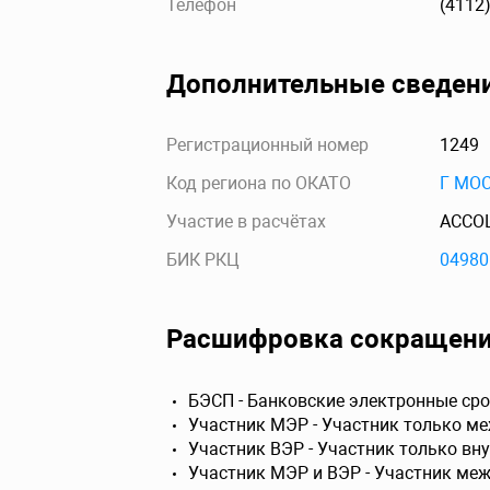
Телефон
(4112
Дополнительные сведен
Регистрационный номер
1249
Код региона по ОКАТО
Г МО
Участие в расчётах
АССО
БИК РКЦ
04980
Расшифровка сокращен
БЭСП - Банковские электронные сро
Участник МЭР - Участник только м
Участник ВЭР - Участник только вн
Участник МЭР и ВЭР - Участник ме