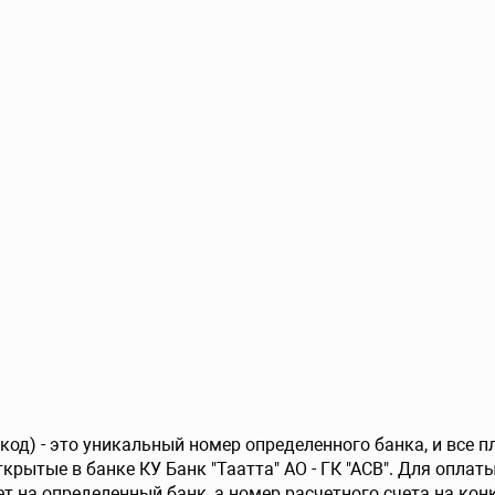
од) - это уникальный номер определенного банка, и все 
крытые в банке КУ Банк "Таатта" АО - ГК "АСВ". Для оплат
т на определенный банк, а номер расчетного счета на конк