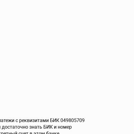
платежи с реквизитами БИК 049805709
ы достаточно знать БИК и номер
ретный счет в этом банке.