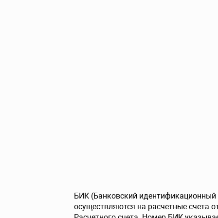
БИК (Банковский идентификационный к
осуществляются на расчетные счета от
Расчетного счета. Номер БИК указывае