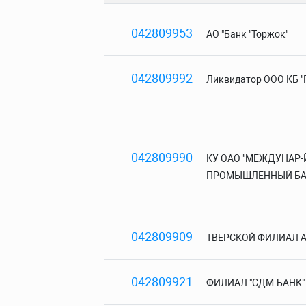
042809953
АО "Банк "Торжок"
042809992
Ликвидатор ООО КБ "Ге
042809990
КУ ОАО "МЕЖДУНАР-
ПРОМЫШЛЕННЫЙ БА
042809909
ТВЕРСКОЙ ФИЛИАЛ А
042809921
ФИЛИАЛ "СДМ-БАНК" (