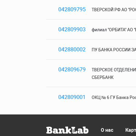
042809795
ТВЕРСКОЙ РФ АО "Р
042809903
филиал "ОРБИТА" АО "
042880002
ПУ БАНКА РОССИИ З
042809679
ТВЕРСКОЕ ОТДЕЛЕНИ
СБЕРБАНК
042809001
ОКЦ № 6 ГУ Банка Ро
О нас
Карт