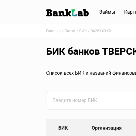
Займы
Карт
Главная
Банки
БИК
0428XXXXX
БИК банков ТВЕР
Список всех БИК и названий финансо
БИК
Организация