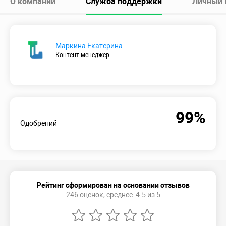
О компании
Служба поддержки
Личный 
Маркина Екатерина
Контент-менеджер
99%
Одобрений
Рейтинг сформирован на основании отзывов
246 оценок, среднее: 4.5 из 5