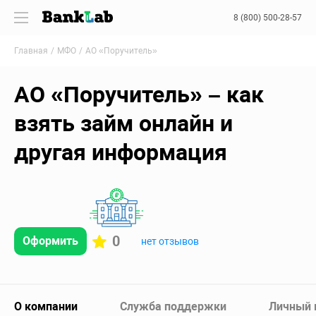
8 (800) 500-28-57
Главная
МФО
АО «Поручитель»
АО «Поручитель» – как
взять займ онлайн и
другая информация
0
Оформить
нет отзывов
О компании
Служба поддержки
Личный 