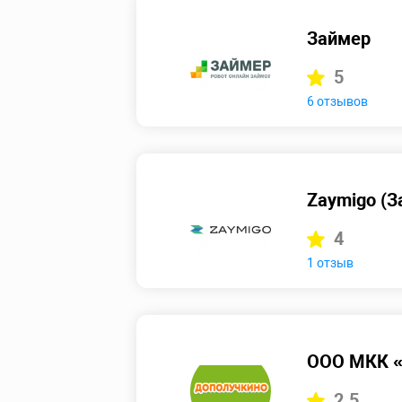
Займер
5
6 отзывов
Zaymigo (З
4
1 отзыв
ООО МКК «
2.5