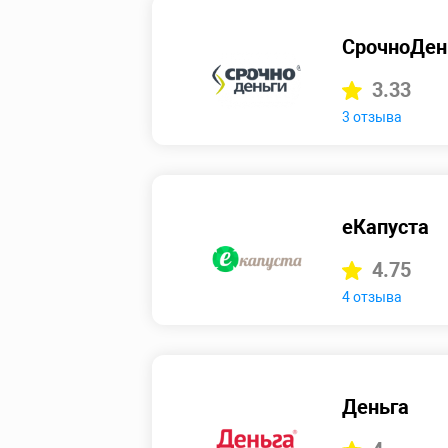
СрочноДен
3.33
3 отзыва
еКапуста
4.75
4 отзыва
Деньга