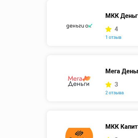
МКК Деньг
4
1 отзыв
Мега День
3
2 отзыва
МКК Капит