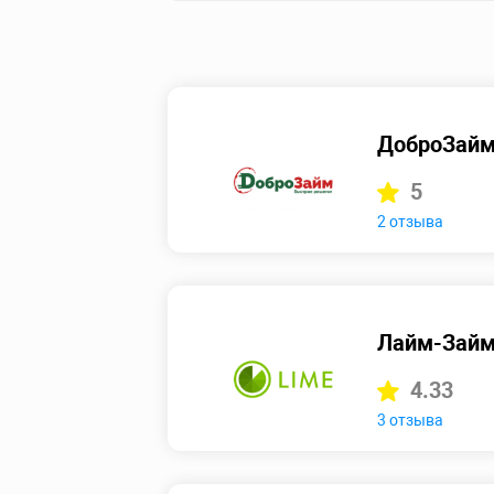
ДоброЗай
5
2 отзыва
Лайм-Зай
4.33
3 отзыва