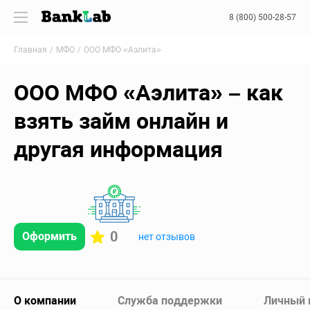
8 (800) 500-28-57
Главная
МФО
ООО МФО «Аэлита»
ООО МФО «Аэлита» – как
взять займ онлайн и
другая информация
0
Оформить
нет отзывов
О компании
Служба поддержки
Личный 