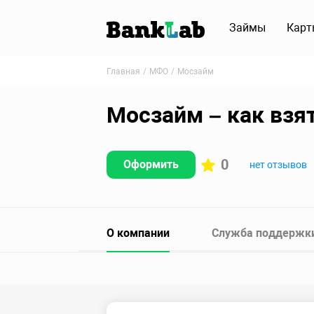
Займы
Карт
Главная
МФО
Мосзайм
Мосзайм – как взя
0
Оформить
нет отзывов
О компании
Служба поддержк