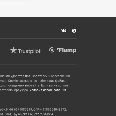
ышения удобства пользователей и обеспечения
исов. Cookie называются небольшие файлы,
х посещениях веб-сайта. Если вы не хотите
настройки браузера.
Условия использования.
аб», ИНН 6671087219, ОГРН 1186658048972,
Большая Грузинская 61 стр 2, этаж 4