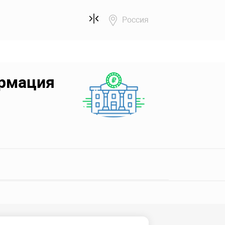
Россия
ормация