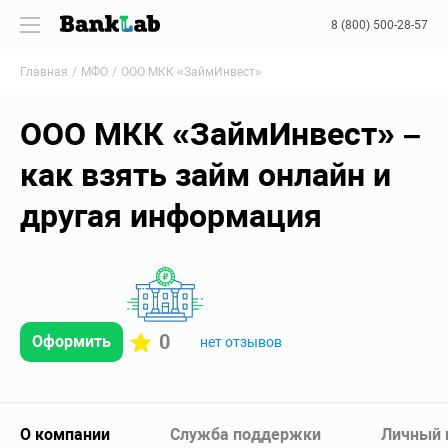
8 (800) 500-28-57
Главная
МФО
ООО МКК «ЗаймИнвест»
ООО МКК «ЗаймИнвест» –
как взять займ онлайн и
другая информация
0
Оформить
нет отзывов
О компании
Служба поддержки
Личный 