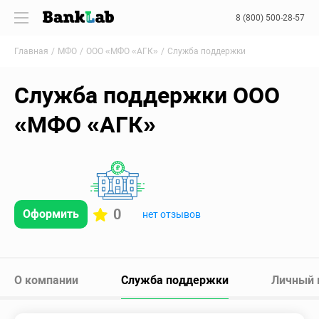
8 (800) 500-28-57
Главная
МФО
ООО «МФО «АГК»
Служба поддержки
Служба поддержки ООО
«МФО «АГК»
0
Оформить
нет отзывов
О компании
Служба поддержки
Личный 