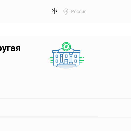
Россия
ругая