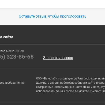
Оставьте отзыв, чтобы проголосовать
а сайта
нтов Москвы и МО
95) 323-86-68
Заказать звонок
ООО «Банклаб» использует файлы cookie для пов
все требования по
должного уровня работоспособности сайта и серв
содержащие информацию о настройках и предыдущи
использовать файлы cookie, то можете изменить 