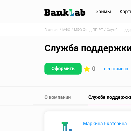
Займы
Карт
Главная
МФО
МФО Фонд ПП РТ
Служба подде
Служба поддержк
0
Оформить
нет отзывов
О компании
Служба поддержк
Маркина Екатерина