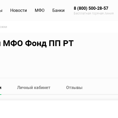
8 (800) 500-28-57
ы
Новости
МФО
Банки
Бесплатная горячая линия
ржки
и МФО Фонд ПП РТ
и
Личный кабинет
Отзывы