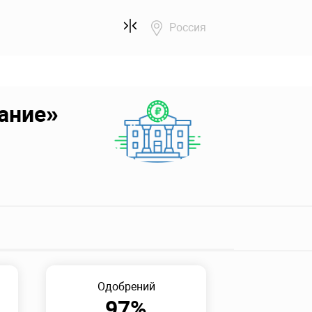
Россия
ание»
Одобрений
97%