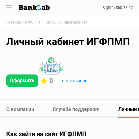
8 (800) 500-28-57
Главная
МФО
ИГФПМП
Личный кабинет
Личный кабинет ИГФПМП
0
Оформить
нет отзывов
О компании
Служба поддержки
Личный 
Как зайти на сайт ИГФПМП