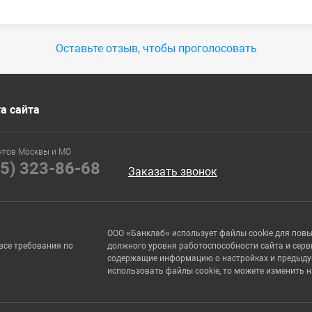
Оставьте отзыв, чтобы проголосовать
а сайта
нтов Москвы и МО
95) 323-86-68
Заказать звонок
ООО «Банклаб» использует файлы cookie для пов
все требования по
должного уровня работоспособности сайта и серв
содержащие информацию о настройках и предыдущи
использовать файлы cookie, то можете изменить 