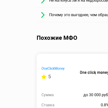
Не наткнусь ли я на недобросо
Почему это выгоднее, чем обра
Похожие МФО
OneClickMoney
5
Сумма
до 30 000 руб
Ставка
0.8