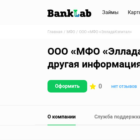
Займы
Карт
Главная
МФО
ООО «МФО «ЭлладаКэпитал»
ООО «МФО «ЭлладаК
другая информаци
0
Оформить
нет отзывов
О компании
Служба поддержк