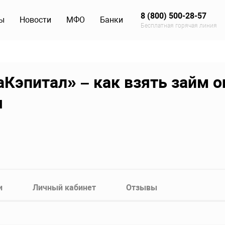
8 (800) 500-28-57
ы
Новости
МФО
Банки
Бесплатная горячая линия
эпитал» – как взять займ о
я
и
Личный кабинет
Отзывы