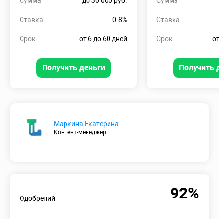
Сумма
до 30 000 руб.
Сумма
Ставка
0.8%
Ставка
Срок
от 6 до 60 дней
Срок
от
Получить деньги
Получить 
Маркина Екатерина
Контент-менеджер
92%
Одобрений