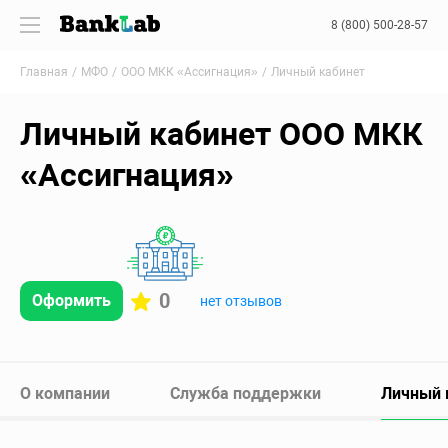
8 (800) 500-28-57
Главная
МФО
ООО МКК «Ассигнация»
Личный кабинет
Личный кабинет ООО МКК
«Ассигнация»
0
Оформить
нет отзывов
О компании
Служба поддержки
Личный 