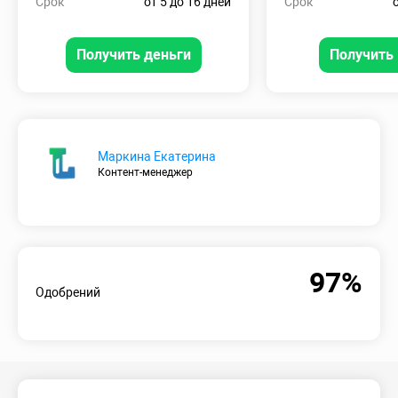
Срок
от 5 до 16 дней
Срок
Получить деньги
Получить 
Маркина Екатерина
Контент-менеджер
97%
Одобрений