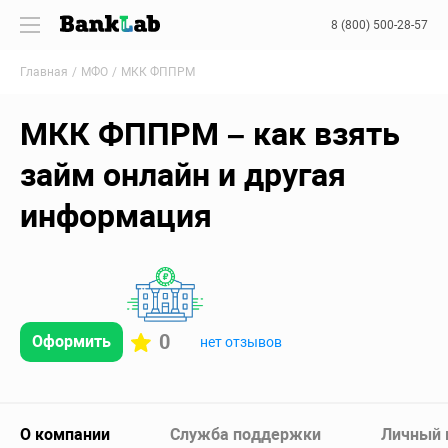
8 (800) 500-28-57
Главная
МФО
МКК ФППРМ
МКК ФППРМ – как взять
займ онлайн и другая
информация
0
Оформить
нет отзывов
О компании
Служба поддержки
Личный 