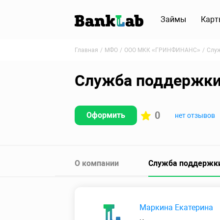
Займы
Карт
Главная
МФО
ООО МКК «ГРИНФИНАНС»
Слу
Служба поддержк
0
Оформить
нет отзывов
О компании
Служба поддержк
Маркина Екатерина