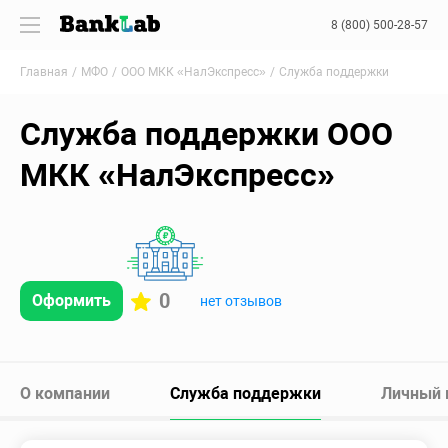
8 (800) 500-28-57
Главная
МФО
ООО МКК «НалЭкспресс»
Служба поддержки
Служба поддержки ООО
МКК «НалЭкспресс»
0
Оформить
нет отзывов
О компании
Служба поддержки
Личный 