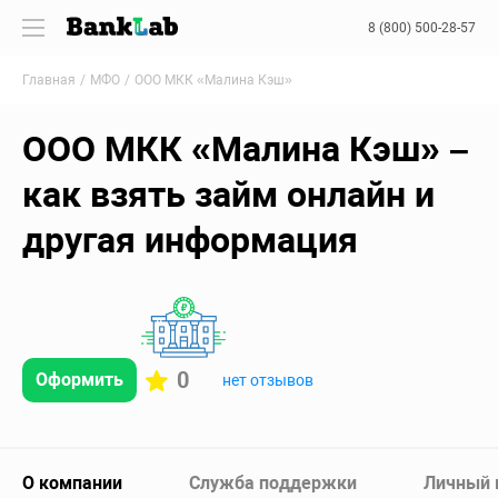
8 (800) 500-28-57
Главная
МФО
ООО МКК «Малина Кэш»
ООО МКК «Малина Кэш» –
как взять займ онлайн и
другая информация
0
Оформить
нет отзывов
О компании
Служба поддержки
Личный 