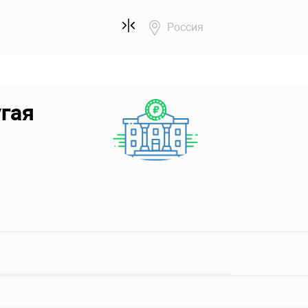
Россия
угая