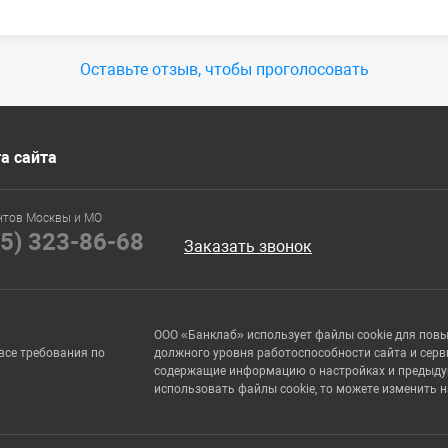
Оставьте отзыв, чтобы проголосовать
а сайта
нтов Москвы и МО
95) 323-86-68
Заказать звонок
ООО «Банклаб» использует файлы cookie для пов
все требования по
должного уровня работоспособности сайта и серв
содержащие информацию о настройках и предыдущи
использовать файлы cookie, то можете изменить 