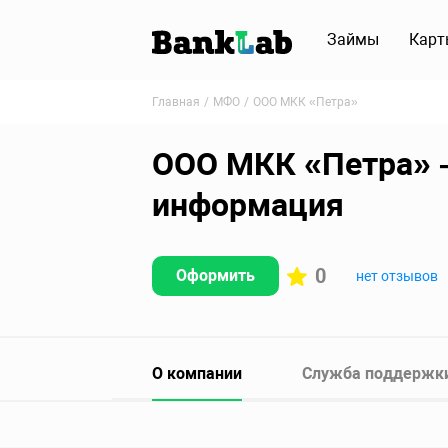
Займы
Карт
Главная
МФО
ООО МКК «Петра»
ООО МКК «Петра» –
информация
0
Оформить
нет отзывов
О компании
Служба поддержк