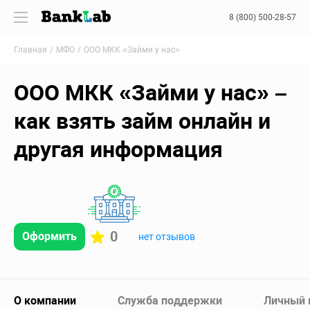
8 (800) 500-28-57
Главная
МФО
ООО МКК «Займи у нас»
ООО МКК «Займи у нас» –
как взять займ онлайн и
другая информация
0
Оформить
нет отзывов
О компании
Служба поддержки
Личный 