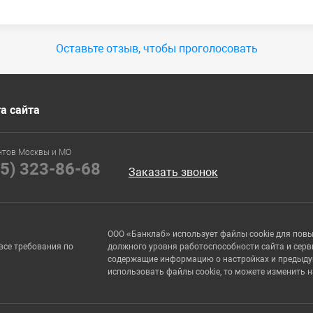
Оставьте отзыв, чтобы проголосовать
а сайта
нтов Москвы и МО
95) 323-86-68
Заказать звонок
ООО «Банклаб» использует файлы cookie для пов
все требования по
должного уровня работоспособности сайта и серв
содержащие информацию о настройках и предыдущи
использовать файлы cookie, то можете изменить 