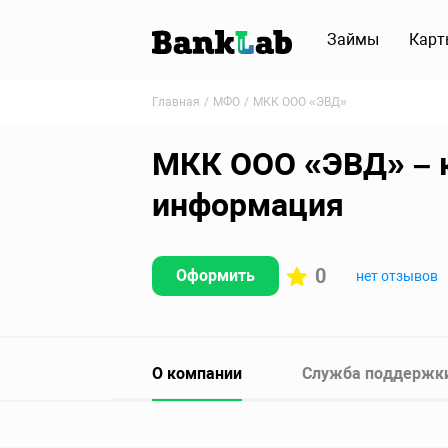
Займы
Карт
Главная
МФО
МКК ООО «ЭВД»
МКК ООО «ЭВД» – к
информация
0
Оформить
нет отзывов
О компании
Служба поддержк