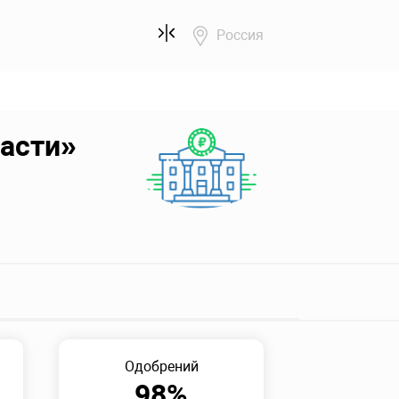
Россия
асти»
Одобрений
98%