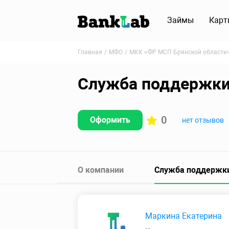
Займы
Карт
Главная
МФО
МКК «ФР МСП Брянской области
Служба поддержки
0
Оформить
нет отзывов
О компании
Служба поддержк
Маркина Екатерина