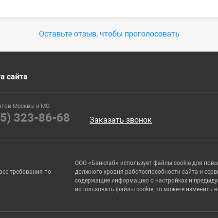
Оставьте отзыв, чтобы проголосовать
а сайта
нтов Москвы и МО
95) 323-86-68
Заказать звонок
ООО «Банклаб» использует файлы cookie для пов
все требования по
должного уровня работоспособности сайта и серв
содержащие информацию о настройках и предыдущи
использовать файлы cookie, то можете изменить 