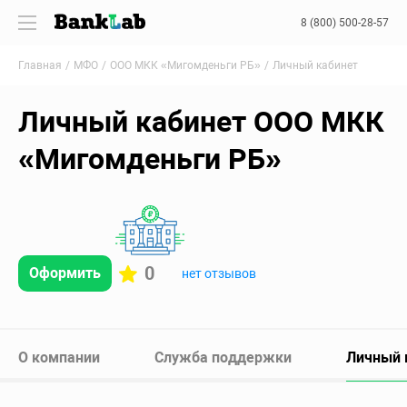
8 (800) 500-28-57
Главная
МФО
ООО МКК «Мигомденьги РБ»
Личный кабинет
Личный кабинет ООО МКК
«Мигомденьги РБ»
0
Оформить
нет отзывов
О компании
Служба поддержки
Личный 