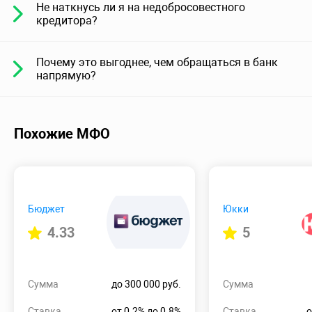
Не наткнусь ли я на недобросовестного
кредитора?
Почему это выгоднее, чем обращаться в банк
напрямую?
Похожие МФО
Бюджет
Юкки
4.33
5
Сумма
до 300 000 руб.
Сумма
Ставка
от 0.2% до 0.8%
Ставка
о