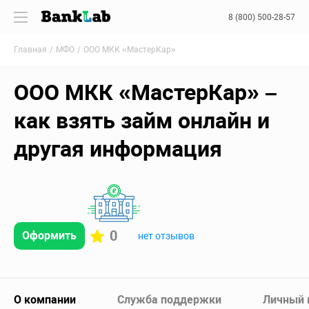
8 (800) 500-28-57
Главная
МФО
ООО МКК «МастерКар»
ООО МКК «МастерКар» –
как взять займ онлайн и
другая информация
0
Оформить
нет отзывов
О компании
Служба поддержки
Личный 