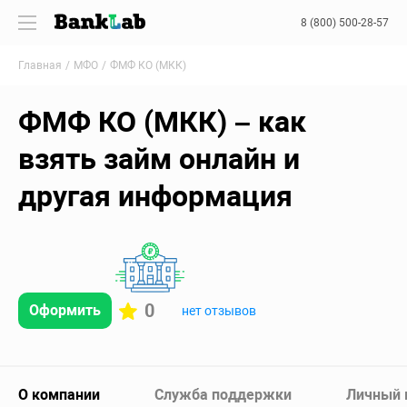
8 (800) 500-28-57
Главная
МФО
ФМФ КО (МКК)
ФМФ КО (МКК) – как
взять займ онлайн и
другая информация
0
Оформить
нет отзывов
О компании
Служба поддержки
Личный 