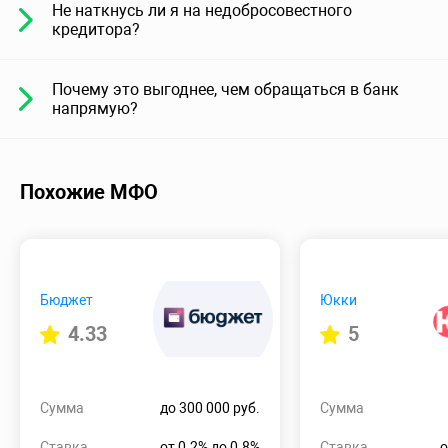
Не наткнусь ли я на недобросовестного
кредитора?
Почему это выгоднее, чем обращаться в банк
напрямую?
Похожие МФО
Бюджет
Юкки
4.33
5
Сумма
до 300 000 руб.
Сумма
Ставка
от 0.2% до 0.8%
Ставка
о