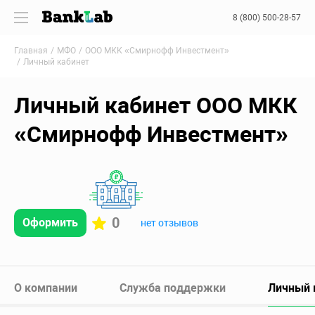
8 (800) 500-28-57
Главная
МФО
ООО МКК «Смирнофф Инвестмент»
Личный кабинет
Личный кабинет ООО МКК
«Смирнофф Инвестмент»
0
Оформить
нет отзывов
О компании
Служба поддержки
Личный 