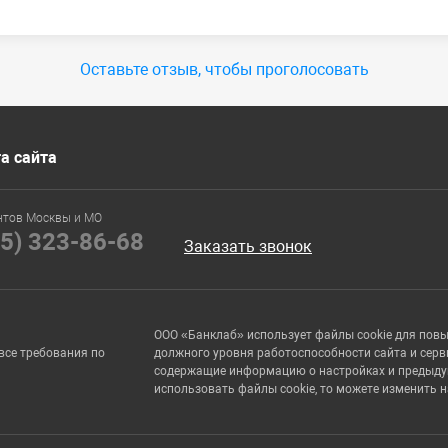
Оставьте отзыв, чтобы проголосовать
а сайта
нтов Москвы и МО
95) 323-86-68
Заказать звонок
ООО «Банклаб» использует файлы cookie для пов
все требования по
должного уровня работоспособности сайта и серв
содержащие информацию о настройках и предыдущи
использовать файлы cookie, то можете изменить 