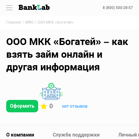
8 (800) 500-28-57
Главная
МФО
ООО МКК «Богатей»
ООО МКК «Богатей» – как
взять займ онлайн и
другая информация
0
Оформить
нет отзывов
О компании
Служба поддержки
Личный 