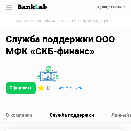
8 (800) 500-28-57
Главная
МФО
ООО МФК «СКБ-финанс»
Служба поддержки
Служба поддержки ООО
МФК «СКБ-финанс»
0
Оформить
нет отзывов
О компании
Служба поддержки
Личный 