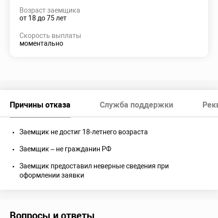
Возраст заемщика
от 18 до 75 лет
Скорость выплаты
моментально
Причины отказа
Служба поддержки
Рек
Заемщик не достиг 18-летнего возраста
Заемщик – не гражданин РФ
Заемщик предоставил неверные сведения при
оформлении заявки
Вопросы и ответы