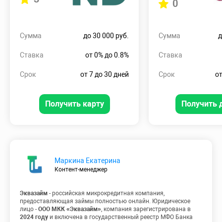
0
Сумма
до 30 000 руб.
Сумма
д
Ставка
от 0% до 0.8%
Ставка
Срок
от 7 до 30 дней
Срок
от
Получить карту
Получить 
Маркина Екатерина
Контент-менеджер
Эквазайм
- российская микрокредитная компания,
предоставляющая займы полностью онлайн. Юридическое
лицо -
ООО МКК «Эквазайм»
, компания зарегистрирована в
2024 году
и включена в государственный реестр МФО Банка