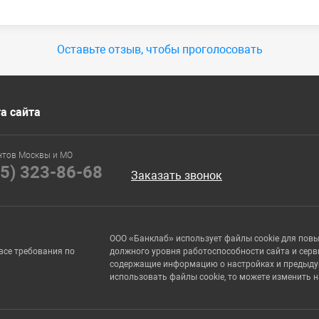
Оставьте отзыв, чтобы проголосовать
а сайта
нтов Москвы и МО
95) 323-86-68
Заказать звонок
ООО «Банклаб» использует файлы cookie для пов
все требования по
должного уровня работоспособности сайта и серв
содержащие информацию о настройках и предыдущи
использовать файлы cookie, то можете изменить 