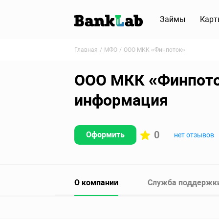
Займы
Карт
Главная
МФО
ООО МКК «Финпоток»
ООО МКК «Финпоток
информация
0
Оформить
нет отзывов
О компании
Служба поддержк