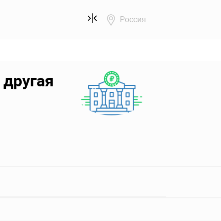
Россия
 другая