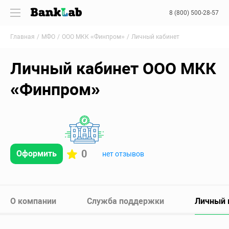
8 (800) 500-28-57
Главная
МФО
ООО МКК «Финпром»
Личный кабинет
Личный кабинет ООО МКК
«Финпром»
0
Оформить
нет отзывов
О компании
Служба поддержки
Личный 