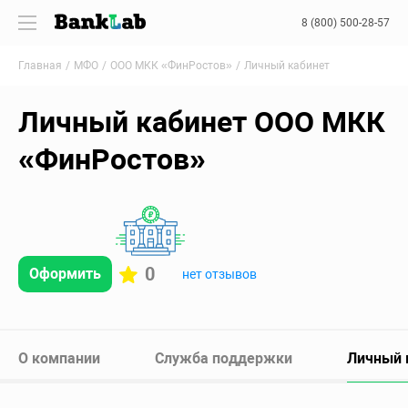
8 (800) 500-28-57
Главная
МФО
ООО МКК «ФинРостов»
Личный кабинет
Личный кабинет ООО МКК
«ФинРостов»
0
Оформить
нет отзывов
О компании
Служба поддержки
Личный 